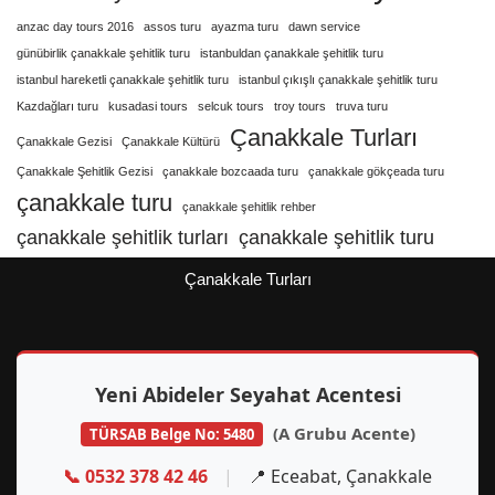
anzac day tours 2016
assos turu
ayazma turu
dawn service
günübirlik çanakkale şehitlik turu
istanbuldan çanakkale şehitlik turu
istanbul hareketli çanakkale şehitlik turu
istanbul çıkışlı çanakkale şehitlik turu
Kazdağları turu
kusadasi tours
selcuk tours
troy tours
truva turu
Çanakkale Turları
Çanakkale Gezisi
Çanakkale Kültürü
Çanakkale Şehitlik Gezisi
çanakkale bozcaada turu
çanakkale gökçeada turu
çanakkale turu
çanakkale şehitlik rehber
çanakkale şehitlik turları
çanakkale şehitlik turu
Çanakkale Turları
Yeni Abideler Seyahat Acentesi
(A Grubu Acente)
TÜRSAB Belge No: 5480
📞 0532 378 42 46
|
📍 Eceabat, Çanakkale