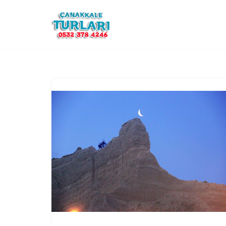
İçeriğe
geç