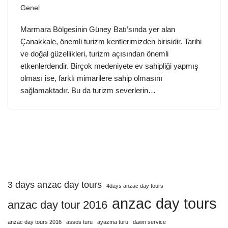
Genel
Marmara Bölgesinin Güney Batı’sında yer alan
Çanakkale, önemli turizm kentlerimizden birisidir. Tarihi
ve doğal güzellikleri, turizm açısından önemli
etkenlerdendir. Birçok medeniyete ev sahipliği yapmış
olması ise, farklı mimarilere sahip olmasını
sağlamaktadır. Bu da turizm severlerin…
3 days anzac day tours
4days anzac day tours
anzac day tours
anzac day tour 2016
anzac day tours 2016
assos turu
ayazma turu
dawn service