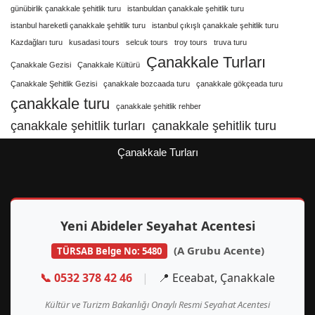
günübirlik çanakkale şehitlik turu
istanbuldan çanakkale şehitlik turu
istanbul hareketli çanakkale şehitlik turu
istanbul çıkışlı çanakkale şehitlik turu
Kazdağları turu
kusadasi tours
selcuk tours
troy tours
truva turu
Çanakkale Turları
Çanakkale Gezisi
Çanakkale Kültürü
Çanakkale Şehitlik Gezisi
çanakkale bozcaada turu
çanakkale gökçeada turu
çanakkale turu
çanakkale şehitlik rehber
çanakkale şehitlik turları
çanakkale şehitlik turu
Çanakkale Turları
Yeni Abideler Seyahat Acentesi
(A Grubu Acente)
TÜRSAB Belge No: 5480
📞 0532 378 42 46
|
📍 Eceabat, Çanakkale
Kültür ve Turizm Bakanlığı Onaylı Resmi Seyahat Acentesi